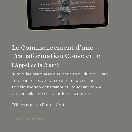
Le Commencement d’une
Transformation Consciente
L'Appel de la Clarté
➤
Voici les premières clés pour sortir du brouillard
intérieur, retrouver ton axe et amorcer une
transformation consciente qui touchera ta vie
personnelle, professionnelle et spirituelle.
Télécharge ton Ebook Gratuit.